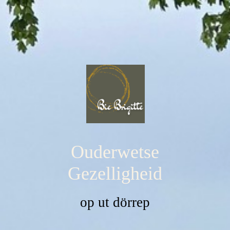
Ouderwetse
Gezelligheid
op ut dörrep