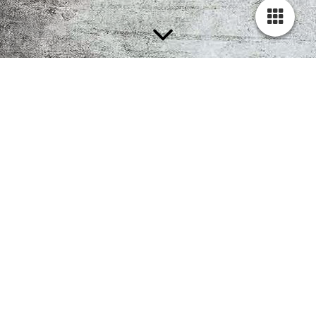
Welkom Bie Brigitte...
In een gebied met veel wandel- en fietsroutes ligt ons café. Een
gezellige plek tussen de Maas en het Julianakanaal. In de zomer
geniet je van het prachtige uitzicht op ons ruime terras en in de
koude maanden is het binnen lekker vertoeven bij de kachel.
Koffie met echte Limburgse vlaai, een drankje en/of een hapje,
wat wil een mens nog meer?!
Er wordt van alles georganiseerd, voor jong en oud. Check de
agenda! Past niet iedereen in het café? Dan openen we de