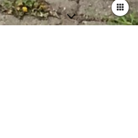
Welkom Bie Brigitte...
In een gebied met veel wandel- en fietsroutes ligt ons café. Een
gezellige plek tussen de Maas en het Julianakanaal. In de zomer
geniet je van het prachtige uitzicht op ons ruime terras en in de
koude maanden is het binnen lekker vertoeven bij de kachel.
Koffie met echte Limburgse vlaai, een drankje en/of een hapje,
wat wil een mens nog meer?!
Er wordt van alles georganiseerd, voor jong en oud. Check de
agenda! Past niet iedereen in het café? Dan openen we de