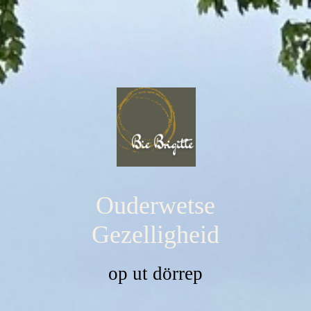
Ouderwetse
Gezelligheid
op ut dörrep