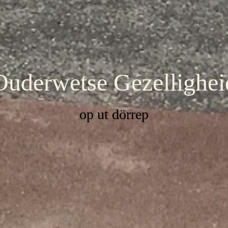
Ouderwetse Gezellighei
op ut dörrep