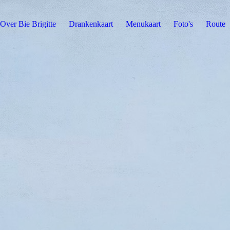
Over Bie Brigitte
Drankenkaart
Menukaart
Foto's
Route