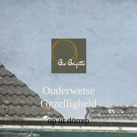
Ouderwetse
Gezelligheid
op ut dörrep