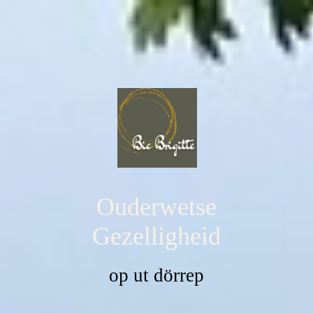
Ouderwetse
Gezelligheid
op ut dörrep