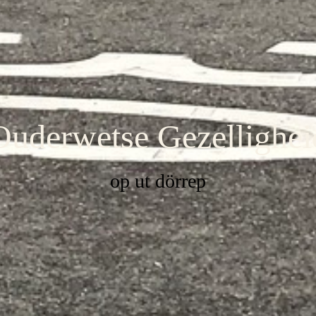
Ouderwetse Gezellighei
op ut dörrep